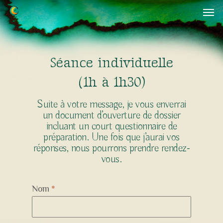
Skip
Menu
to
main
content
S
é
a
n
c
e
i
n
d
i
v
i
d
u
e
l
l
e
(1h à 1h30)
Suite à votre message, je vous enverrai
un document d’ouverture de dossier
incluant un court questionnaire de
préparation. Une fois que j’aurai vos
réponses, nous pourrons prendre rendez-
vous.
Nom
*