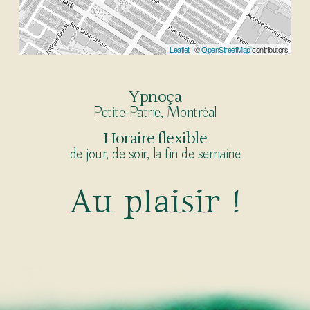
Leaflet
| ©
OpenStreetMap
contributors
Ypnoça
Petite-Patrie, Montréal
Horaire flexible
de jour, de soir, la fin de semaine
A
u
p
l
a
i
s
i
r
!