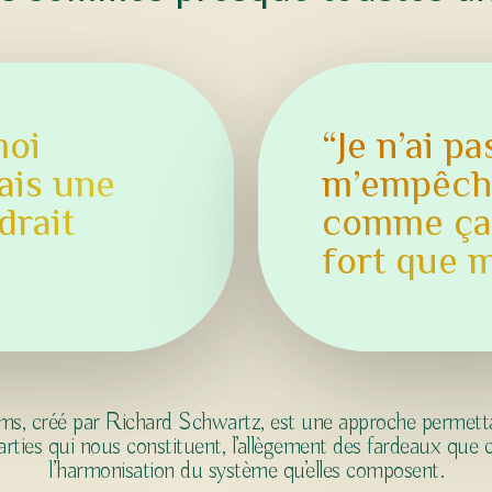
moi
“Je n’ai pa
ais une
m’empêche
drait
comme ça, 
fort que m
ems, créé par Richard Schwartz, est
une approche permettan
arties qui nous constituent, l’allègement des fardeaux que 
l’harmonisation du système qu’elles composent.