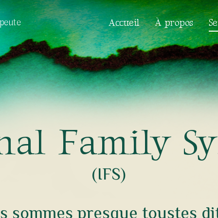
apeute
Accueil
À propos
Se
n
a
l
F
a
m
i
l
y
S
y
(IFS)
s sommes presque toustes dit