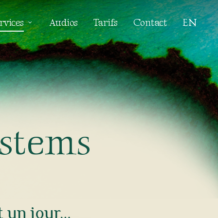
rvices
Audios
Tarifs
Contact
EN
s
t
e
m
s
 un jour…