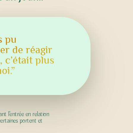
s pu
r de réagir
c’était plus
oi.”
t l’entrée en relation
certaines portent et