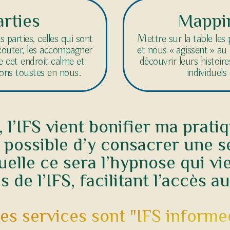
arties
Mappin
s parties, celles qui sont
Mettre sur la table les
écouter, les accompagner
et nous « agissent » au q
e cet endroit calme et
découvrir leurs histoir
ons toustes en nous.
individuels
 l’IFS vient bonifier ma prati
t possible d’y consacrer une 
uelle ce sera l’hypnose qui vie
 de l’IFS, facilitant l’accès au
es services sont "IFS informed